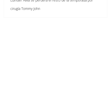
Luinder Ávila se perderá el resto de la temporada por
cirugía Tommy John