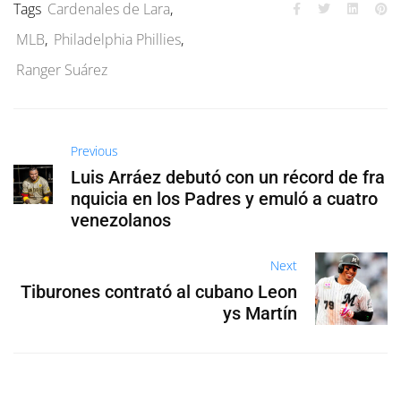
Tags
Cardenales de Lara
,
MLB
,
Philadelphia Phillies
,
Ranger Suárez
Previous
Luis Arráez debutó con un récord de fra
nquicia en los Padres y emuló a cuatro
venezolanos
Next
Tiburones contrató al cubano Leon
ys Martín