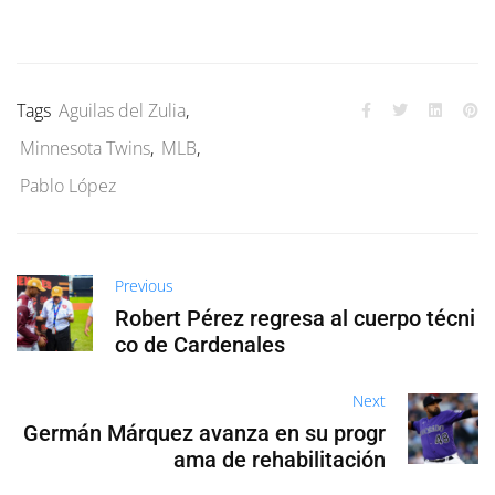
Tags
Aguilas del Zulia
,
Minnesota Twins
,
MLB
,
Pablo López
Previous
Robert Pérez regresa al cuerpo técni
co de Cardenales
Next
Germán Márquez avanza en su progr
ama de rehabilitación