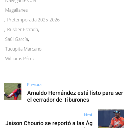
Navegantes del
Magallanes
,
Pretemporada 2025-2026
,
Rusber Estrada
,
Saúl García
,
Tucupita Marcano
,
Williams Pérez
Previous
Arnaldo Hernández está listo para ser
el cerrador de Tiburones
Next
Jaison Chourio se reportó a las Ág