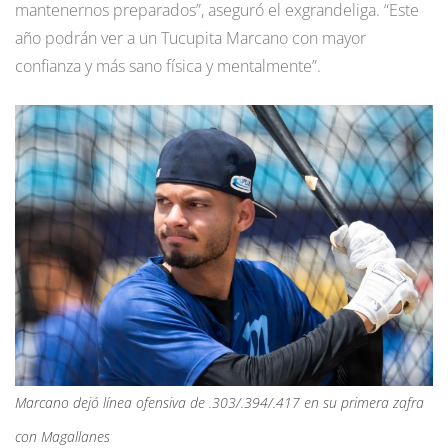
mantenernos preparados”, aseguró el exgrandeliga. “Este
año podrán ver a un Tucupita Marcano con mayor
confianza y más sano física y mentalmente”.
Marcano dejó línea ofensiva de .303/.394/.417 en su primera zafra
con Magallanes