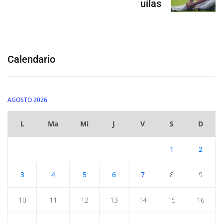
uilas
Calendario
AGOSTO 2026
L
Ma
Mi
J
V
S
D
1
2
3
4
5
6
7
8
9
10
11
12
13
14
15
16