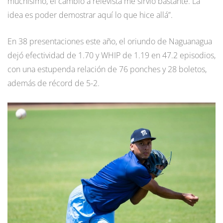
muchísimo, el cambio a relevista me sirvió bastante. La
idea es poder demostrar aquí lo que hice allá”.
En 38 presentaciones este año, el oriundo de Naguanagua
dejó efectividad de 1.70 y WHIP de 1.19 en 47.2 episodios,
con una estupenda relación de 76 ponches y 28 boletos,
además de récord de 5-2.