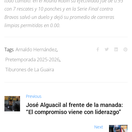
todo cambió: en el Round Robin su efectividad fue de 0.93
con 7 rescates y 10 ponches y en la Serie Final contra
Bravos salvó un duelo y dejó su promedio de carreras
limpias permitidas en 0.00.
Tags
Arnaldo Hernández
,
Pretemporada 2025-2026
,
Tiburones de La Guaira
Previous
José Alguacil al frente de la manada:
“El compromiso viene con liderazgo”
Next