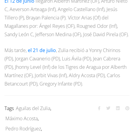
El 12 de junio
llegaron Alberth Martínez (OF), Arturo Nieto
C, Aeverson Arteaga (Inf), Angelo Castellano (Inf), Jesús
Tillero (P), Brayan Palencia (P). Víctor Arias (Of) del
Magallanes por: Ángel Reyes (OF), Rougned Odor (Inf),
Sandy León C, Jefferson Medina (OF), José David Pirela (OF).
Más tarde,
el 21 de julio
, Zulia recibió a Yonny Chirinos
(PD), Jorgan Cavanerio (PD), Luis Ávila (PD), Jean Cabrera
(PD), Jhonny Level (Inf) de los Tigres de Aragua por Alberth
Martínez (OF), Jorbit Vivas (Inf), Aldry Acosta (PD), Carlos
Betancourt (PD), Gregory Infante (PD).
Tags
Aguilas del Zulia
,
Máximo Acosta
,
Pedro Rodríguez
,