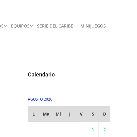
AS
EQUIPOS
SERIE DEL CARIBE
MINIJUEGOS
Calendario
AGOSTO 2026
L
Ma
Mi
J
V
S
D
1
2