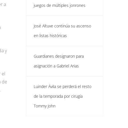
er a
juegos de múltiples jonrones
José Altuve continúa su ascenso
n
en listas históricas
da y
Guardianes designaron para
asignación a Gabriel Arias
 el
a de
Luinder Ávila se perderá el resto
.
de la temporada por cirugía
Tommy John