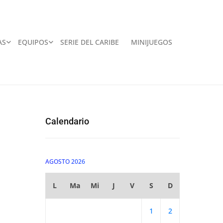
AS
EQUIPOS
SERIE DEL CARIBE
MINIJUEGOS
Calendario
AGOSTO 2026
L
Ma
Mi
J
V
S
D
1
2