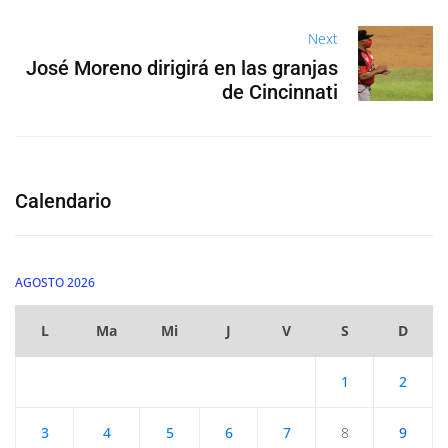
Next
José Moreno dirigirá en las granjas
de Cincinnati
Calendario
AGOSTO 2026
L
Ma
Mi
J
V
S
D
1
2
3
4
5
6
7
8
9