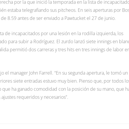
recha por la que inició la temporada en la lista de incapacitado
n estaba telegrafiando sus pitcheos. En seis aperturas por Bo
de 8.59 antes de ser enviado a Pawtucket el 27 de junio.
a de incapacitados por una lesión en la rodilla izquierda, los
o para subir a Rodríguez. El zurdo lanzó siete innings en blan
lida permitió dos carreras y tres hits en tres innings de labor e
ijo el manager John Farrell. “En su segunda apertura, le tomó un
eriores siete entradas estuvo muy bien. Pienso que, por todos lo
omo que ha ganado comodidad con la posición de su mano, que h
ajustes requeridos y necesarios”.