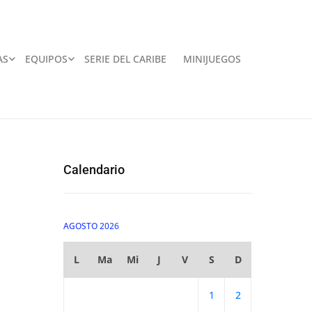
AS
EQUIPOS
SERIE DEL CARIBE
MINIJUEGOS
Calendario
AGOSTO 2026
L
Ma
Mi
J
V
S
D
1
2