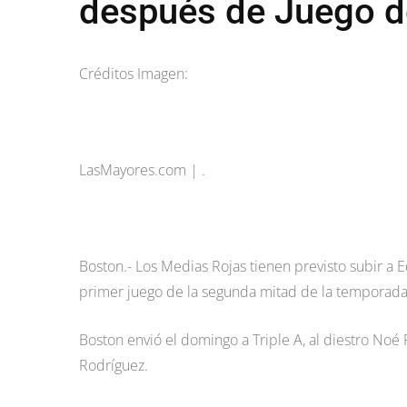
después de Juego de
Créditos Imagen:
LasMayores.com | .
Boston.- Los Medias Rojas tienen previsto subir a 
primer juego de la segunda mitad de la temporada,
Boston envió el domingo a Triple A, al diestro Noé
Rodríguez.