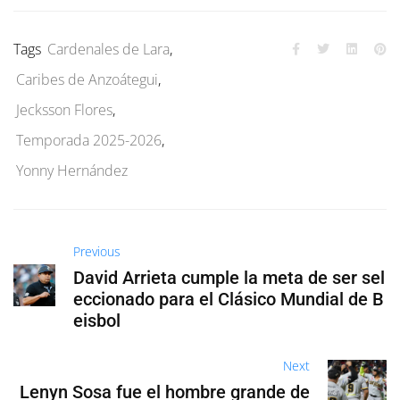
Tags
Cardenales de Lara
,
Caribes de Anzoátegui
,
Jecksson Flores
,
Temporada 2025-2026
,
Yonny Hernández
Previous
David Arrieta cumple la meta de ser sel
eccionado para el Clásico Mundial de B
eisbol
Next
Lenyn Sosa fue el hombre grande de