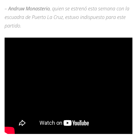
–
Andruw Monasterio
, quien se estrenó esta semana con la
escuadra de Puerto La Cruz, estuvo indispuesto para este
partido.