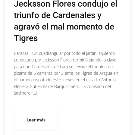
Jecksson Flores condujo el
triunfo de Cardenales y
agravó el mal momento de
Tigres
Caracas.- Un cuadrangular por todo el jardín izquierdo
conectado por Jecksson Flores terminó siendo la clave
para que Cardenales de Lara se llevara el triunfo con
pizarra de 5 carreras por 3 ante los Tigres de Aragua en
el partido disputado este jueves en el estadio Antonio
Herrera Gutiérrez de Barquisimeto. La conexión del
jardinero […]
Leer más