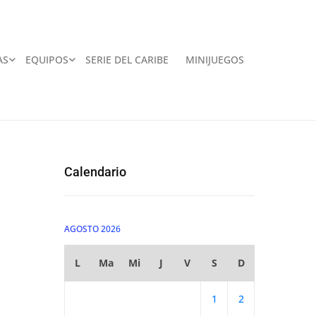
AS
EQUIPOS
SERIE DEL CARIBE
MINIJUEGOS
Calendario
AGOSTO 2026
L
Ma
Mi
J
V
S
D
1
2