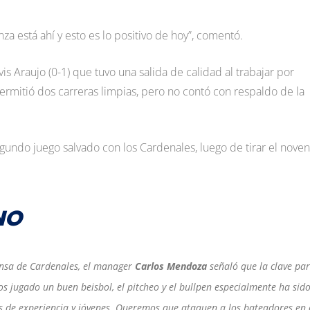
nza está ahí y esto es lo positivo de hoy”, comentó.
is Araujo (0-1) que tuvo una salida de calidad al trabajar por
ermitió dos carreras limpias, pero no contó con respaldo de la
gundo juego salvado con los Cardenales, luego de tirar el nove
NO
ensa de Cardenales, el manager
Carlos Mendoza
señaló que la clave par
os jugado un buen beisbol, el pitcheo y el bullpen especialmente ha sid
 de experiencia y jóvenes. Queremos que ataquen a los bateadores en 