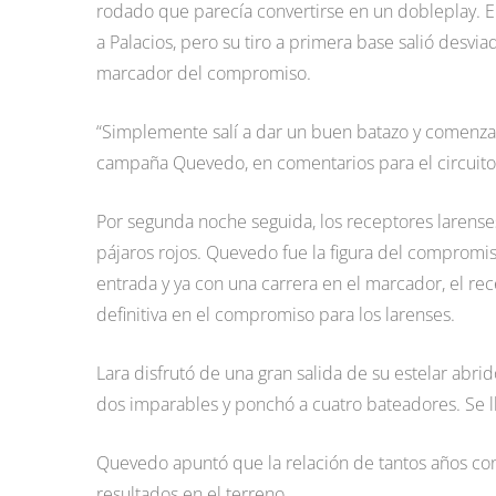
rodado que parecía convertirse en un dobleplay. El
a Palacios, pero su tiro a primera base salió desvi
marcador del compromiso.
“Simplemente salí a dar un buen batazo y comenzar
campaña Quevedo, en comentarios para el circuito 
Por segunda noche seguida, los receptores larense
pájaros rojos. Quevedo fue la figura del compromis
entrada y ya con una carrera en el marcador, el re
definitiva en el compromiso para los larenses.
Lara disfrutó de una gran salida de su estelar abri
dos imparables y ponchó a cuatro bateadores. Se l
Quevedo apuntó que la relación de tantos años con 
resultados en el terreno.