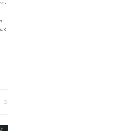
eves
…
en
duró