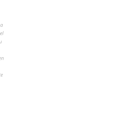
 a
el
u
en
te