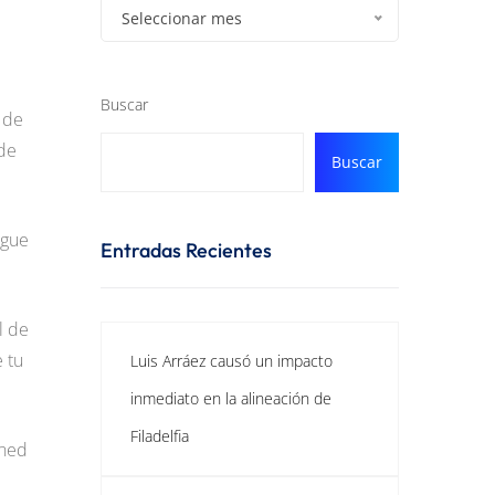
Seleccionar mes
Buscar
 de
 de
Buscar
egue
Entradas Recientes
l de
 tu
Luis Arráez causó un impacto
inmediato en la alineación de
Filadelfia
gned