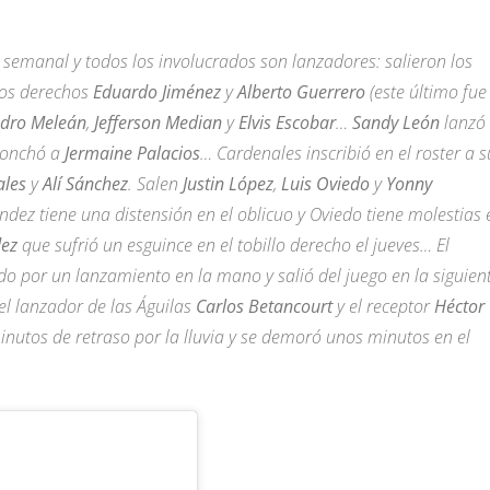
r semanal y todos los involucrados son lanzadores: salieron los
los derechos
Eduardo Jiménez
y
Alberto Guerrero
(este último fue
ndro Meleán
,
Jefferson Median
y
Elvis Escobar
…
Sandy León
lanzó 
ponchó a
Jermaine Palacios
… Cardenales inscribió en el roster a s
ales
y
Alí Sánchez
. Salen
Justin López
,
Luis Oviedo
y
Yonny
ndez tiene una distensión en el oblicuo y Oviedo tiene molestias 
dez
que sufrió un esguince en el tobillo derecho el jueves… El
o por un lanzamiento en la mano y salió del juego en la siguien
l lanzador de las Águilas
Carlos Betancourt
y el receptor
Héctor
utos de retraso por la lluvia y se demoró unos minutos en el