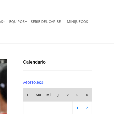
AS
EQUIPOS
SERIE DEL CARIBE
MINIJUEGOS
Calendario
AGOSTO 2026
L
Ma
Mi
J
V
S
D
1
2