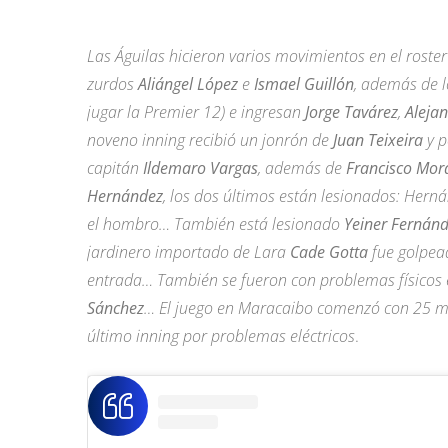
Las Águilas hicieron varios movimientos en el roste
zurdos
Aliángel López
e
Ismael Guillón
, además de 
jugar la Premier 12) e ingresan
Jorge Tavárez
,
Aleja
noveno inning recibió un jonrón de
Juan Teixeira
y 
capitán
Ildemaro Vargas
, además de
Francisco Mor
Hernández
, los dos últimos están lesionados: Herná
el hombro… También está lesionado
Yeiner Fernán
jardinero importado de Lara
Cade Gotta
fue golpead
entrada… También se fueron con problemas físicos e
Sánchez
… El juego en Maracaibo comenzó con 25 min
último inning por problemas eléctricos
.