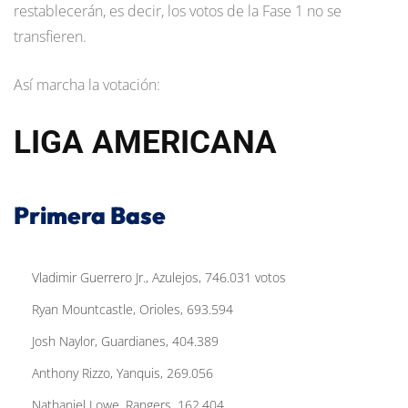
restablecerán, es decir, los votos de la Fase 1 no se
transfieren.
Así marcha la votación:
LIGA AMERICANA
Primera Base
Vladimir Guerrero Jr., Azulejos, 746.031 votos
Ryan Mountcastle, Orioles, 693.594
Josh Naylor, Guardianes, 404.389
Anthony Rizzo, Yanquis, 269.056
Nathaniel Lowe, Rangers, 162.404