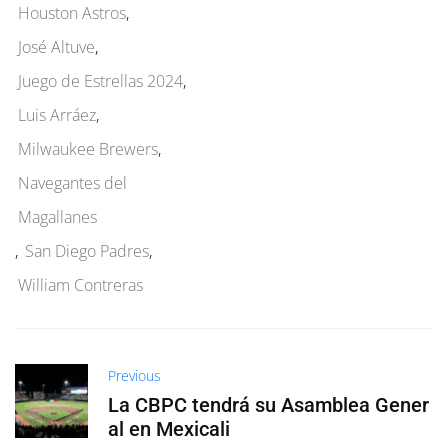
Houston Astros
,
José Altuve
,
Juego de Estrellas 2024
,
Luis Arráez
,
Milwaukee Brewers
,
Navegantes del
Magallanes
,
San Diego Padres
,
William Contreras
Previous
La CBPC tendrá su Asamblea Gener
al en Mexicali