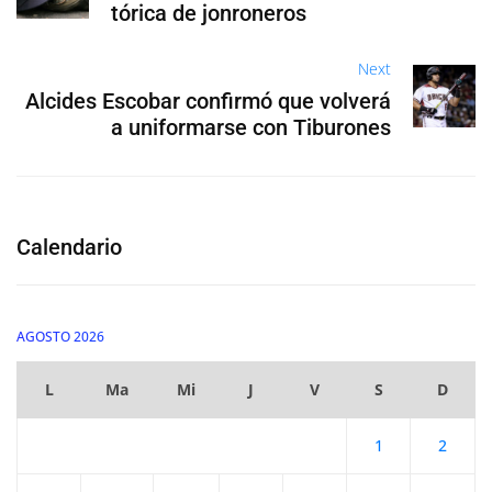
tórica de jonroneros
Next
Alcides Escobar confirmó que volverá
a uniformarse con Tiburones
Calendario
AGOSTO 2026
L
Ma
Mi
J
V
S
D
1
2