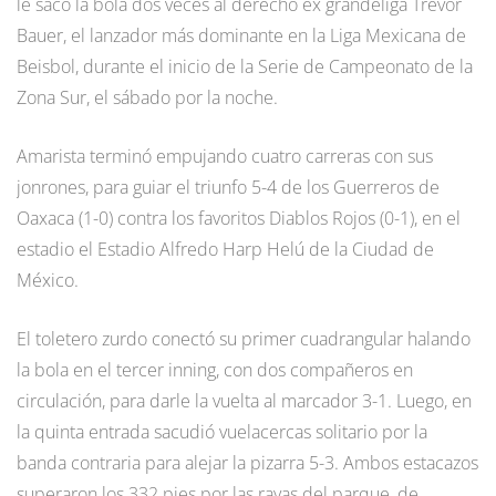
le sacó la bola dos veces al derecho ex grandeliga Trevor
Bauer, el lanzador más dominante en la Liga Mexicana de
Beisbol, durante el inicio de la Serie de Campeonato de la
Zona Sur, el sábado por la noche.
Amarista terminó empujando cuatro carreras con sus
jonrones, para guiar el triunfo 5-4 de los Guerreros de
Oaxaca (1-0) contra los favoritos Diablos Rojos (0-1), en el
estadio el Estadio Alfredo Harp Helú de la Ciudad de
México.
El toletero zurdo conectó su primer cuadrangular halando
la bola en el tercer inning, con dos compañeros en
circulación, para darle la vuelta al marcador 3-1. Luego, en
la quinta entrada sacudió vuelacercas solitario por la
banda contraria para alejar la pizarra 5-3. Ambos estacazos
superaron los 332 pies por las rayas del parque, de