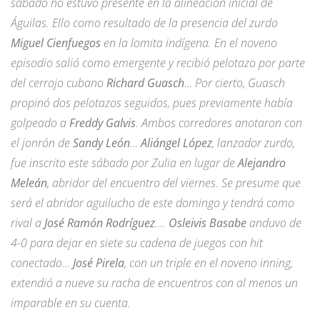
sábado no estuvo presente en la alineación inicial de
Águilas. Ello como resultado de la presencia del zurdo
Miguel Cienfuegos
en la lomita indígena. En el noveno
episodio salió como emergente y recibió pelotazo por parte
del cerrojo cubano
Richard Guasch
… Por cierto, Guasch
propinó dos pelotazos seguidos, pues previamente había
golpeado a
Freddy Galvis
. Ambos corredores anotaron con
el jonrón de
Sandy León
…
Aliángel López
, lanzador zurdo,
fue inscrito este sábado por Zulia en lugar de
Alejandro
Meleán
, abridor del encuentro del viernes. Se presume que
será el abridor aguilucho de este domingo y tendrá como
rival a
José Ramón Rodríguez
….
Osleivis Basabe
anduvo de
4-0 para dejar en siete su cadena de juegos con hit
conectado…
José Pirela
, con un triple en el noveno inning,
extendió a nueve su racha de encuentros con al menos un
imparable en su cuenta.