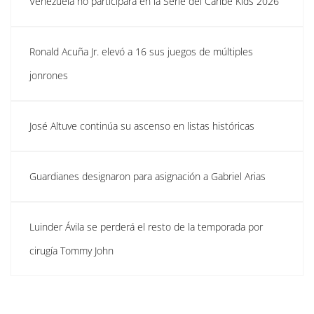
Venezuela no participará en la Serie del Caribe Kids 2026
Ronald Acuña Jr. elevó a 16 sus juegos de múltiples
jonrones
José Altuve continúa su ascenso en listas históricas
Guardianes designaron para asignación a Gabriel Arias
Luinder Ávila se perderá el resto de la temporada por
cirugía Tommy John