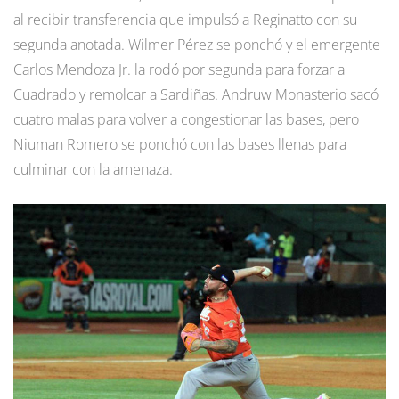
al recibir transferencia que impulsó a Reginatto con su
segunda anotada. Wilmer Pérez se ponchó y el emergente
Carlos Mendoza Jr. la rodó por segunda para forzar a
Cuadrado y remolcar a Sardiñas. Andruw Monasterio sacó
cuatro malas para volver a congestionar las bases, pero
Niuman Romero se ponchó con las bases llenas para
culminar con la amenaza.