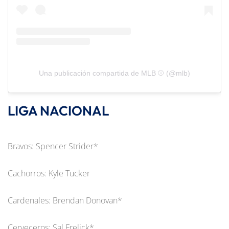
Una publicación compartida de MLB ⚾ (@mlb)
LIGA NACIONAL
Bravos: Spencer Strider*
Cachorros: Kyle Tucker
Cardenales: Brendan Donovan*
Cerveceros: Sal Frelick*