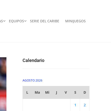
AS
EQUIPOS
SERIE DEL CARIBE
MINIJUEGOS
Calendario
AGOSTO 2026
L
Ma
Mi
J
V
S
D
1
2