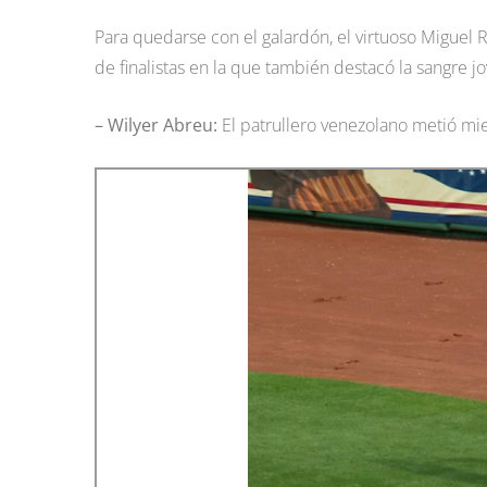
Para quedarse con el galardón, el virtuoso Miguel 
de finalistas en la que también destacó la sangre jo
– Wilyer Abreu:
El patrullero venezolano metió mi