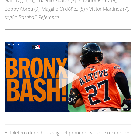
Galarraga (10), Eugenio Suárez (9), Salvador Pérez (9),
Bobby Abreu (9), Magglio Ordóñez (8) y Víctor Martínez (7),
según
Baseball-Reference
.
El toletero derecho castigó el primer envío que recibió de