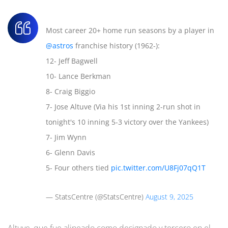
Most career 20+ home run seasons by a player in
@astros
franchise history (1962-):
12- Jeff Bagwell
10- Lance Berkman
8- Craig Biggio
7- Jose Altuve (Via his 1st inning 2-run shot in
tonight's 10 inning 5-3 victory over the Yankees)
7- Jim Wynn
6- Glenn Davis
5- Four others tied
pic.twitter.com/U8Fj07qQ1T
— StatsCentre (@StatsCentre)
August 9, 2025