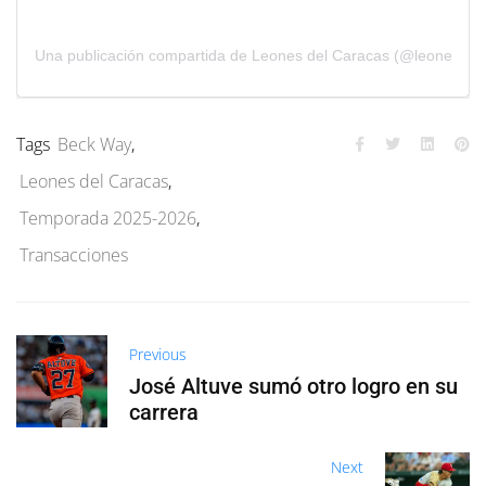
Una publicación compartida de Leones del Caracas (@leones_cb
Tags
Beck Way
,
Leones del Caracas
,
Temporada 2025-2026
,
Transacciones
Previous
José Altuve sumó otro logro en su
carrera
Next