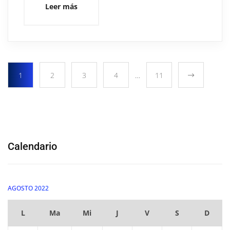
Leer más
1
2
3
4
…
11
Calendario
AGOSTO 2022
L
Ma
Mi
J
V
S
D