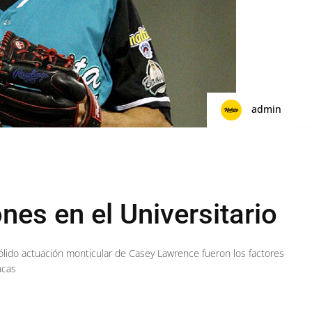
admin
es en el Universitario
sólido actuación monticular de Casey Lawrence fueron los factores
acas