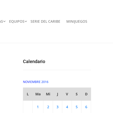
AS
EQUIPOS
SERIE DEL CARIBE
MINIJUEGOS
Calendario
NOVIEMBRE 2016
L
Ma
Mi
J
V
S
D
1
2
3
4
5
6