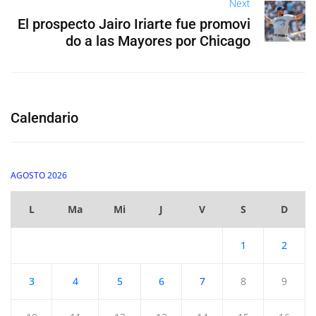
Next
El prospecto Jairo Iriarte fue promovi
do a las Mayores por Chicago
Calendario
AGOSTO 2026
L
Ma
Mi
J
V
S
D
1
2
3
4
5
6
7
8
9