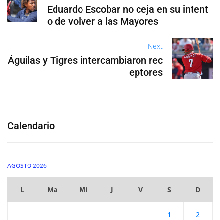
Eduardo Escobar no ceja en su intent
o de volver a las Mayores
Next
Águilas y Tigres intercambiaron rec
eptores
Calendario
AGOSTO 2026
L
Ma
Mi
J
V
S
D
1
2