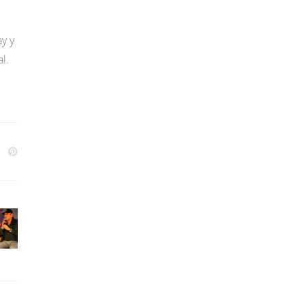
y y
l.