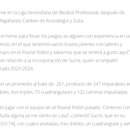
rme en la Liga Venezolana de Beisbol Profesional, después de
agallanes, Caribes de Anzoátegui y Zulia.
l home para llevar los juegos, es alguien con experiencia en la
yecto, en el que tenemos varios brazos jóvenes con talento y
grupo en el Round Robin y sabemos que se sentirá a gusto aquí”
on relación a la incorporación de Sucre, quien acompañó
orada 2023-2024.
con un promedio al bate de .261, producto de 247 imparables e
bles, dos triples, 10 cuadrangulares y 102 carreras impulsadas.
ó jugar con el equipo en el Round Robin pasado. Contento co
duda alguna ya me siento en casa”, comentó Sucre, que en su
(53-14), con cuatro anotadas, tres dobles, un cuadrangular y sie