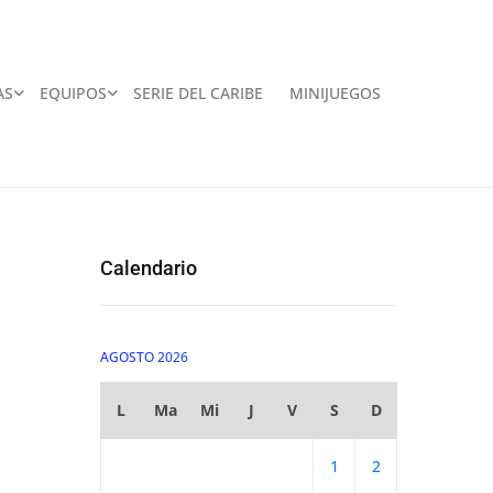
AS
EQUIPOS
SERIE DEL CARIBE
MINIJUEGOS
Calendario
AGOSTO 2026
L
Ma
Mi
J
V
S
D
1
2