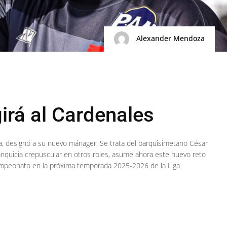
Alexander Mendoza
girá al Cardenales
a, designó a su nuevo mánager. Se trata del barquisimetano César
ranquicia crepuscular en otros roles, asume ahora este nuevo reto
icampeonato en la próxima temporada 2025-2026 de la Liga