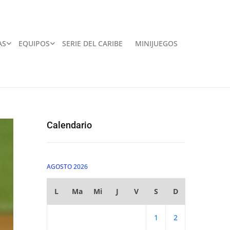
AS
EQUIPOS
SERIE DEL CARIBE
MINIJUEGOS
Calendario
AGOSTO 2026
L
Ma
Mi
J
V
S
D
1
2