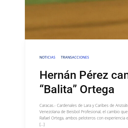
NOTICIAS
TRANSACCIONES
Hernán Pérez cam
“Balita” Ortega
Caracas.- Cardenales de Lara y Caribes de Anzoáteg
Venezolana de Beisbol Profesional, el cambio que
Rafael Ortega, ambos peloteros con experiencia 
[…]