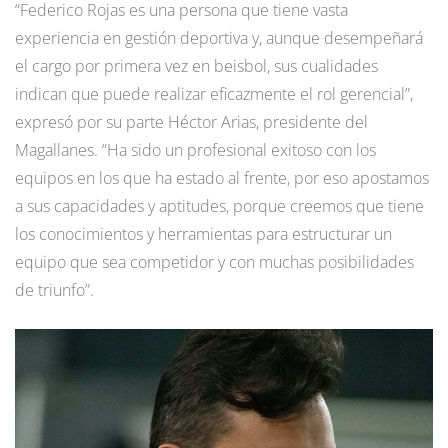
“Federico Rojas es una persona que tiene vasta
experiencia en gestión deportiva y, aunque desempeñará
el cargo por primera vez en beisbol, sus cualidades
indican que puede realizar eficazmente el rol gerencial”,
expresó por su parte Héctor Arias, presidente del
Magallanes. “Ha sido un profesional exitoso con los
equipos en los que ha estado al frente, por eso apostamos
a sus capacidades y aptitudes, porque creemos que tiene
los conocimientos y herramientas para estructurar un
equipo que sea competidor y con muchas posibilidades
de triunfo”.