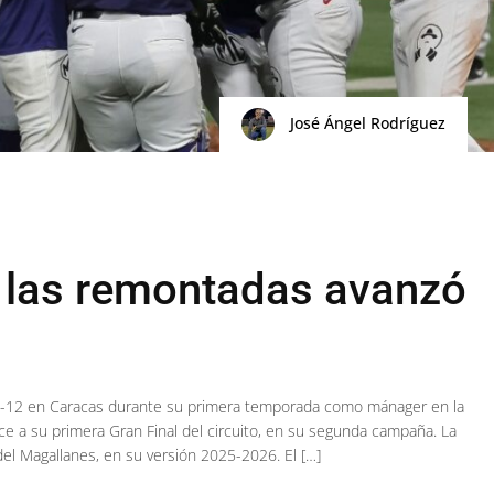
José Ángel Rodríguez
 las remontadas avanzó
 0-12 en Caracas durante su primera temporada como mánager en la
nce a su primera Gran Final del circuito, en su segunda campaña. La
del Magallanes, en su versión 2025-2026. El […]