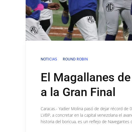
NOTICIAS
ROUND ROBIN
El Magallanes de
a la Gran Final
Caracas.- Yadier Molina pasó de dejar récord de
LVBP, a concretar en la capital venezolana el ava
historia del boricua, es un reflejo de Navegantes 