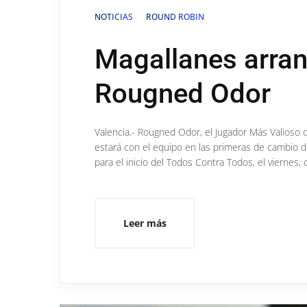
NOTICIAS
ROUND ROBIN
Magallanes arran
Rougned Odor
Valencia.- Rougned Odor, el Jugador Más Valioso 
estará con el equipo en las primeras de cambio de
para el inicio del Todos Contra Todos, el viernes,
Leer más