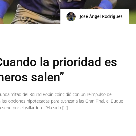
José Ángel Rodríguez
uando la prioridad es
meros salen”
gunda mitad del Round Robin coincidió con un reimpulso de
las opciones hipotecadas para avanzar a las Gran Final, el Buque
 serie por el gallardete. “Ha sido […]