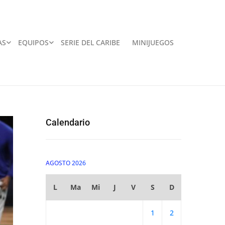
AS
EQUIPOS
SERIE DEL CARIBE
MINIJUEGOS
Calendario
AGOSTO 2026
L
Ma
Mi
J
V
S
D
1
2