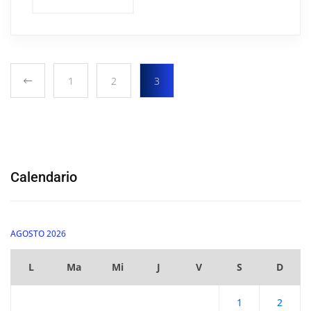
1
2
3
Calendario
AGOSTO 2026
L
Ma
Mi
J
V
S
D
1
2