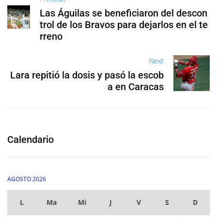
Las Águilas se beneficiaron del descon
trol de los Bravos para dejarlos en el te
rreno
Next
Lara repitió la dosis y pasó la escob
a en Caracas
Calendario
AGOSTO 2026
L
Ma
Mi
J
V
S
D