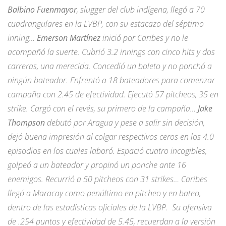
Balbino Fuenmayor
, slugger del club indígena, llegó a 70
cuadrangulares en la LVBP, con su estacazo del séptimo
inning…
Emerson Martínez
inició por Caribes y no le
acompañó la suerte. Cubrió 3.2 innings con cinco hits y dos
carreras, una merecida. Concedió un boleto y no ponchó a
ningún bateador. Enfrentó a 18 bateadores para comenzar
campaña con 2.45 de efectividad. Ejecutó 57 pitcheos, 35 en
strike. Cargó con el revés, su primero de la campaña…
Jake
Thompson
debutó por Aragua y pese a salir sin decisión,
dejó buena impresión al colgar respectivos ceros en los 4.0
episodios en los cuales laboró. Espació cuatro incogibles,
golpeó a un bateador y propinó un ponche ante 16
enemigos. Recurrió a 50 pitcheos con 31 strikes… Caribes
llegó a Maracay como penúltimo en pitcheo y en bateo,
dentro de las estadísticas oficiales de la LVBP. Su ofensiva
de .254 puntos y efectividad de 5.45, recuerdan a la versión