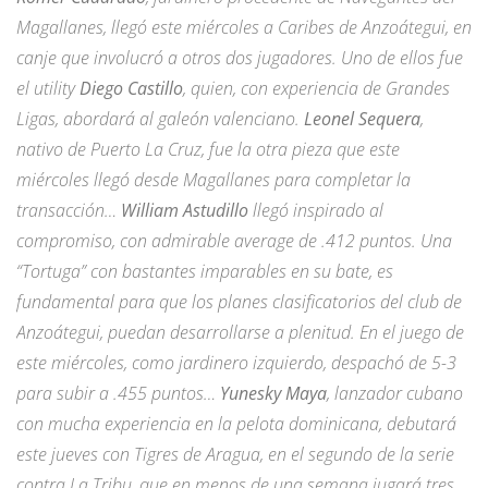
Magallanes, llegó este miércoles a Caribes de Anzoátegui, en
canje que involucró a otros dos jugadores. Uno de ellos fue
el utility
Diego Castillo
, quien, con experiencia de Grandes
Ligas, abordará al galeón valenciano.
Leonel Sequera
,
nativo de Puerto La Cruz, fue la otra pieza que este
miércoles llegó desde Magallanes para completar la
transacción…
William Astudillo
llegó inspirado al
compromiso, con admirable average de .412 puntos. Una
“Tortuga” con bastantes imparables en su bate, es
fundamental para que los planes clasificatorios del club de
Anzoátegui, puedan desarrollarse a plenitud. En el juego de
este miércoles, como jardinero izquierdo, despachó de 5-3
para subir a .455 puntos…
Yunesky Maya
, lanzador cubano
con mucha experiencia en la pelota dominicana, debutará
este jueves con Tigres de Aragua, en el segundo de la serie
contra La Tribu, que en menos de una semana jugará tres