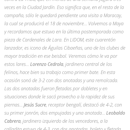
veces en la Ciudad Jardín. Eso significa que, en el resto de la
campaña, sólo le quedará pendiente una visita a Maracay,
la cual se producirá el 18 de noviembre… Volvemos a Maya
y recordamos que estuvo en la última postemporada como
pieza de Cardenales de Lara. En LIDOM, este cuarentón
lanzador, es icono de Águilas Cibaeñas, uno de los clubes de
mayor tradición en ese beisbol. Veremos cómo le va por
estos lares…
Lorenzo Cedrola
, jardinero central de los
felinos, hace bien su trabajo como primer bate. En esta
ocasión sonó de 3-2 con dos anotadas y una remolcada.
Las dos anotadas fueron fletadas por dobletes y en
situaciones donde le sacó provecho a la rapidez de sus
piernas…
Jesús Sucre
, receptor bengalí, destacó de 4-2, con
su primer jonrón, dos empujadas y una anotada…
Leobaldo
Cabrera
, jardinero izquierdo de los vencedores, a la
calladita estuvo de 4-3, con dos anotadas, boleto y fletada.