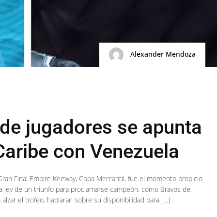
Alexander Mendoza
 de jugadores se apunta
 Caribe con Venezuela
a Gran Final Empire Keeway, Copa Mercantil, fue el momento propicio
 a ley de un triunfo para proclamarse campeón, como Bravos de
 alzar el trofeo, hablaran sobre su disponibilidad para […]