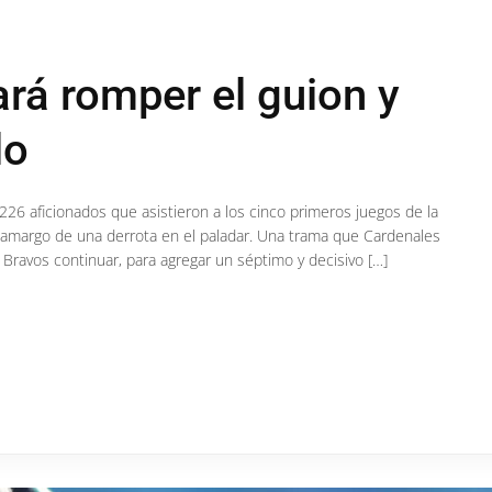
rá romper el guion y
lo
226 aficionados que asistieron a los cinco primeros juegos de la
r amargo de una derrota en el paladar. Una trama que Cardenales
ravos continuar, para agregar un séptimo y decisivo […]