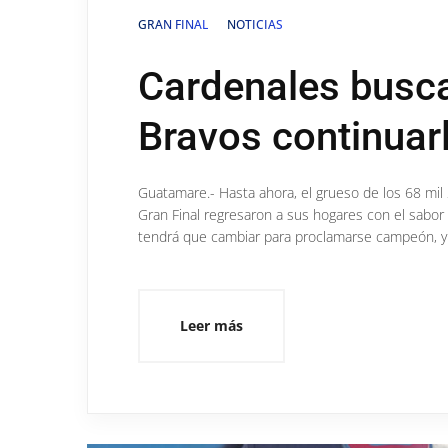
GRAN FINAL
NOTICIAS
Cardenales busca
Bravos continuar
Guatamare.- Hasta ahora, el grueso de los 68 mil 
Gran Final regresaron a sus hogares con el sabo
tendrá que cambiar para proclamarse campeón, y B
Leer más