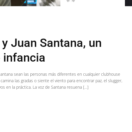
 y Juan Santana, un
 infancia
antana sean las personas más diferentes en cualquier clubhouse
 camina las gradas o siente el viento para encontrar paz, el slugger,
vos en la práctica. La voz de Santana resuena […]