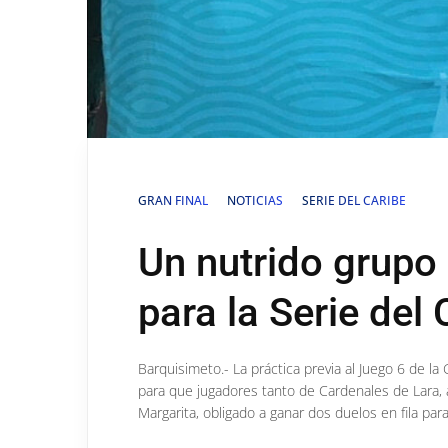
GRAN FINAL
NOTICIAS
SERIE DEL CARIBE
Un nutrido grupo
para la Serie del
Barquisimeto.- La práctica previa al Juego 6 de l
para que jugadores tanto de Cardenales de Lara,
Margarita, obligado a ganar dos duelos en fila para