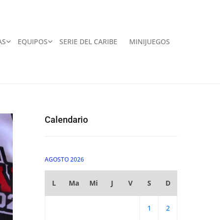
AS
EQUIPOS
SERIE DEL CARIBE
MINIJUEGOS
Calendario
AGOSTO 2026
L
Ma
Mi
J
V
S
D
1
2