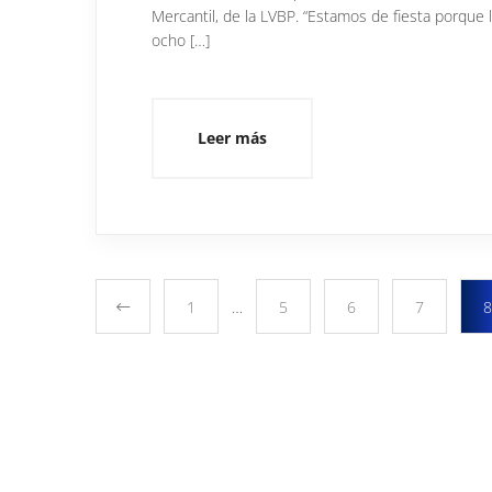
Mercantil, de la LVBP. “Estamos de fiesta porque 
ocho […]
Leer más
1
…
5
6
7
8