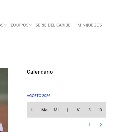
AS
EQUIPOS
SERIE DEL CARIBE
MINIJUEGOS
Calendario
AGOSTO 2026
L
Ma
Mi
J
V
S
D
1
2