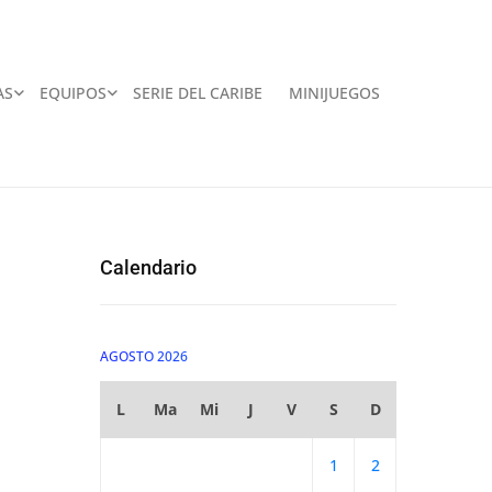
AS
EQUIPOS
SERIE DEL CARIBE
MINIJUEGOS
Calendario
AGOSTO 2026
L
Ma
Mi
J
V
S
D
1
2