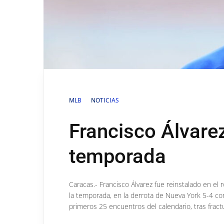
MLB
NOTICIAS
Francisco Álvarez
temporada
Caracas.- Francisco Álvarez fue reinstalado en el 
la temporada, en la derrota de Nueva York 5-4 con
primeros 25 encuentros del calendario, tras frac