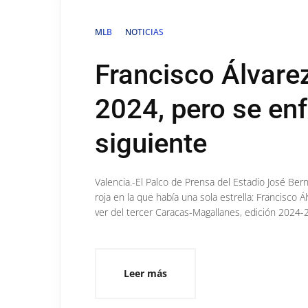
MLB
NOTICIAS
Francisco Álvarez
2024, pero se enf
siguiente
Valencia.-El Palco de Prensa del Estadio José Be
roja en la que había una sola estrella: Francisco
ver del tercer Caracas-Magallanes, edición 2024-2
Leer más