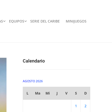
AS
EQUIPOS
SERIE DEL CARIBE
MINIJUEGOS
Calendario
AGOSTO 2026
L
Ma
Mi
J
V
S
D
1
2