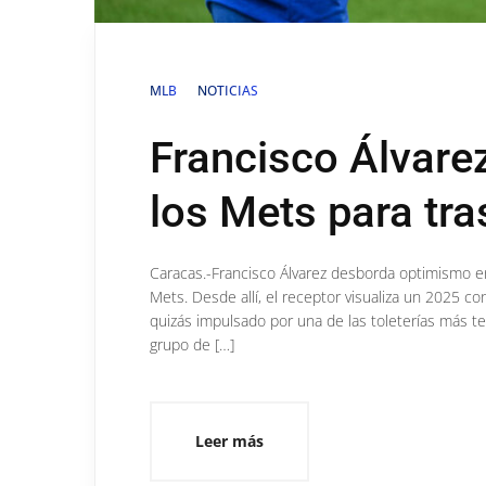
MLB
NOTICIAS
Francisco Álvarez
los Mets para tr
Caracas.-Francisco Álvarez desborda optimismo en
Mets. Desde allí, el receptor visualiza un 2025 co
quizás impulsado por una de las toleterías más te
grupo de […]
Leer más