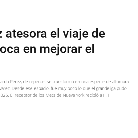
 atesora el viaje de
oca en mejorar el
rnardo Pérez, de repente, se transformó en una especie de alfombra
 Álvarez. Desde ese espacio, fue muy poco lo que el grandeliga pudo
025. El receptor de los Mets de Nueva York recibió a […]