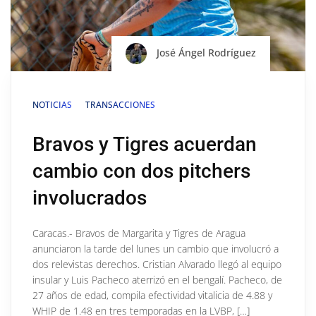
José Ángel Rodríguez
NOTICIAS
TRANSACCIONES
Bravos y Tigres acuerdan
cambio con dos pitchers
involucrados
Caracas.- Bravos de Margarita y Tigres de Aragua
anunciaron la tarde del lunes un cambio que involucró a
dos relevistas derechos. Cristian Alvarado llegó al equipo
insular y Luis Pacheco aterrizó en el bengalí. Pacheco, de
27 años de edad, compila efectividad vitalicia de 4.88 y
WHIP de 1.48 en tres temporadas en la LVBP, […]