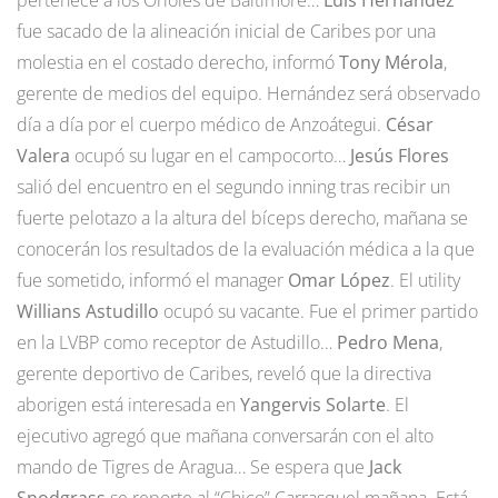
fue sacado de la alineación inicial de Caribes por una
molestia en el costado derecho, informó
Tony Mérola
,
gerente de medios del equipo. Hernández será observado
día a día por el cuerpo médico de Anzoátegui.
César
Valera
ocupó su lugar en el campocorto…
Jesús Flores
salió del encuentro en el segundo inning tras recibir un
fuerte pelotazo a la altura del bíceps derecho, mañana se
conocerán los resultados de la evaluación médica a la que
fue sometido, informó el manager
Omar López
. El utility
Willians Astudillo
ocupó su vacante. Fue el primer partido
en la LVBP como receptor de Astudillo…
Pedro Mena
,
gerente deportivo de Caribes, reveló que la directiva
aborigen está interesada en
Yangervis Solarte
. El
ejecutivo agregó que mañana conversarán con el alto
mando de Tigres de Aragua… Se espera que
Jack
Snodgrass
se reporte al “Chico” Carrasquel mañana. Está