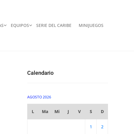
AS
EQUIPOS
SERIE DEL CARIBE
MINIJUEGOS
Calendario
AGOSTO 2026
L
Ma
Mi
J
V
S
D
1
2