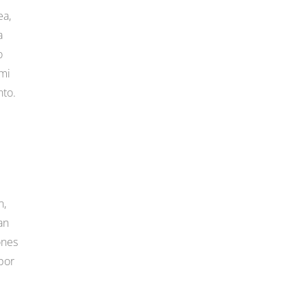
ea,
a
o
 mi
nto.
n,
an
ones
 por