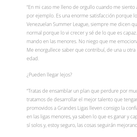
“En mi caso me lleno de orgullo cuando me siento a 
por ejemplo. Es una enorme satisfacción porque lo t
Venezuelan Summer League, siempre me dicen que 
normal porque lo vi crecer y sé de lo que es capa
mando en las menores. No niego que me emociona h
Me enorgullece saber que contribuí, de una u otra 
edad.
¿Pueden llegar lejos?
“Tratas de ensamblar un plan que perdure por muc
tratamos de desarrollar el mejor talento que ten
promovidos a Grandes Ligas lleven consigo la confi
en las ligas menores, ya saben lo que es ganar y ca
sí solos y, estoy seguro, las cosas seguirán mejora