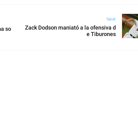
Next
Zack Dodson maniató a la ofensiva d
na so
e Tiburones