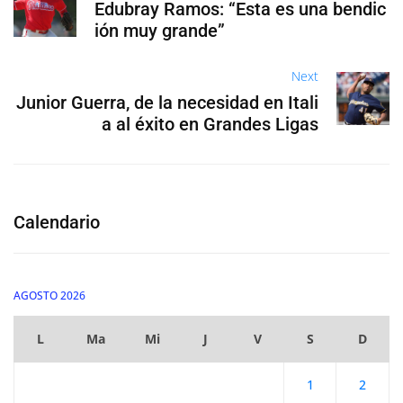
Edubray Ramos: “Esta es una bendic
ión muy grande”
Next
Junior Guerra, de la necesidad en Itali
a al éxito en Grandes Ligas
Calendario
AGOSTO 2026
L
Ma
Mi
J
V
S
D
1
2