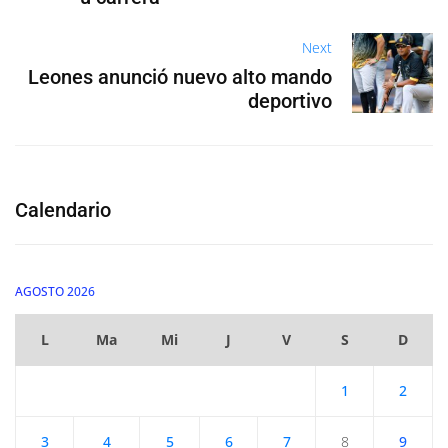
Next
Leones anunció nuevo alto mando
deportivo
Calendario
AGOSTO 2026
L
Ma
Mi
J
V
S
D
1
2
3
4
5
6
7
8
9