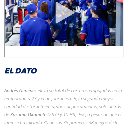
EL DATO
Andrés Giménez
elevó su total de carreras empujadas en la
temporada a 23 y el de jonrones a 5, la segunda mayor
cantidad de Toronto en ambos departamentos, solo detrás
de
Kazuma Okamoto
(26 CI y 10 HR). Eso, a pesar de que el
larense ha iniciado 30 de sus 38 primeros 38 juegos de la