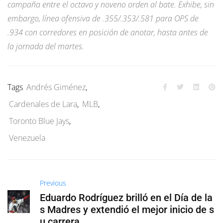
campaña entre el octavo y noveno orden al bate. Exhibe, sin
embargo, línea ofensiva de .355/.353/.581 para OPS de
.934 con corredores en posición de anotar, hasta antes de
la jornada del martes.
Tags
Andrés Giménez
,
Cardenales de Lara
,
MLB
,
Toronto Blue Jays
,
Venezuela
Previous
Eduardo Rodríguez brilló en el Día de la
s Madres y extendió el mejor inicio de s
u carrera