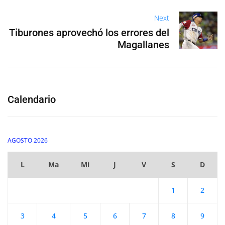
Next
Tiburones aprovechó los errores del
Magallanes
Calendario
AGOSTO 2026
L
Ma
Mi
J
V
S
D
1
2
3
4
5
6
7
8
9