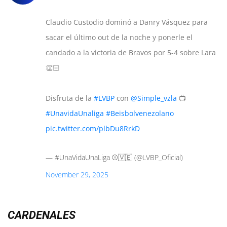
Claudio Custodio dominó a Danry Vásquez para
sacar el último out de la noche y ponerle el
candado a la victoria de Bravos por 5-4 sobre Lara
👏🏻
Disfruta de la
#LVBP
con
@Simple_vzla
📺
#UnavidaUnaliga
#Beisbolvenezolano
pic.twitter.com/plbDu8RrkD
— #UnaVidaUnaLiga ⚾️🇻🇪 (@LVBP_Oficial)
November 29, 2025
CARDENALES