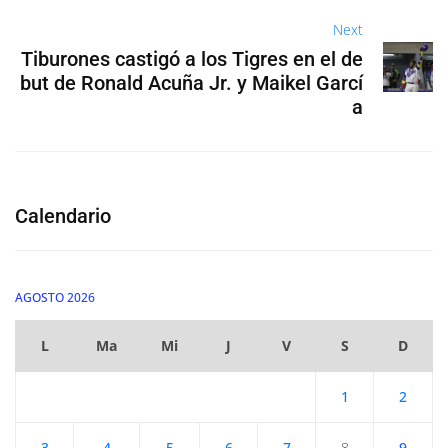
Next
Tiburones castigó a los Tigres en el de
but de Ronald Acuña Jr. y Maikel Garcí
a
Calendario
AGOSTO 2026
L
Ma
Mi
J
V
S
D
1
2
3
4
5
6
7
8
9