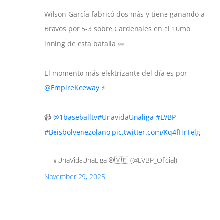
Wilson García fabricó dos más y tiene ganando a
Bravos por 5-3 sobre Cardenales en el 10mo
inning de esta batalla 👀
El momento más elektrizante del día es por
@EmpireKeeway
⚡
📹
@1baseballtv
#UnavidaUnaliga
#LVBP
#Beisbolvenezolano
pic.twitter.com/Kq4fHrTelg
— #UnaVidaUnaLiga ⚾️🇻🇪 (@LVBP_Oficial)
November 29, 2025