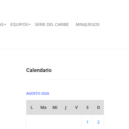
AS
EQUIPOS
SERIE DEL CARIBE
MINIJUEGOS
Calendario
AGOSTO 2026
L
Ma
Mi
J
V
S
D
1
2