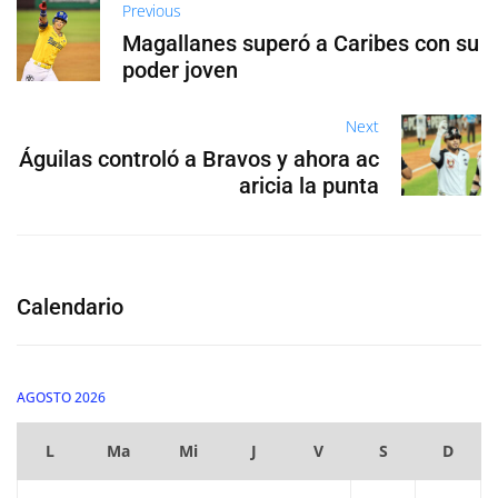
Previous
Magallanes superó a Caribes con su
poder joven
Next
Águilas controló a Bravos y ahora ac
aricia la punta
Calendario
AGOSTO 2026
L
Ma
Mi
J
V
S
D