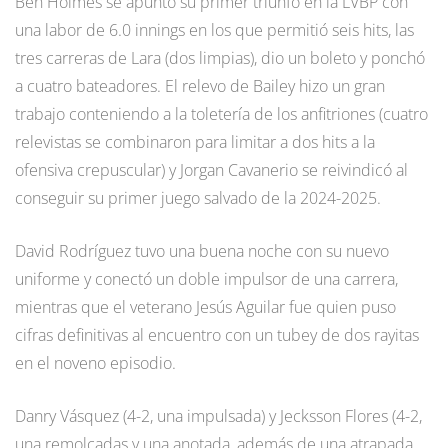
Ben Holmes se apuntó su primer triunfo en la LVBP con
una labor de 6.0 innings en los que permitió seis hits, las
tres carreras de Lara (dos limpias), dio un boleto y ponchó
a cuatro bateadores. El relevo de Bailey hizo un gran
trabajo conteniendo a la toletería de los anfitriones (cuatro
relevistas se combinaron para limitar a dos hits a la
ofensiva crepuscular) y Jorgan Cavanerio se reivindicó al
conseguir su primer juego salvado de la 2024-2025.
David Rodríguez tuvo una buena noche con su nuevo
uniforme y conectó un doble impulsor de una carrera,
mientras que el veterano Jesús Aguilar fue quien puso
cifras definitivas al encuentro con un tubey de dos rayitas
en el noveno episodio.
Danry Vásquez (4-2, una impulsada) y Jecksson Flores (4-2,
una remolcadas y una anotada, además de una atrapada