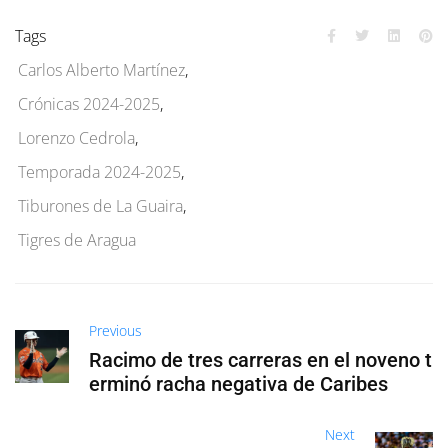
Tags
Carlos Alberto Martínez
,
Crónicas 2024-2025
,
Lorenzo Cedrola
,
Temporada 2024-2025
,
Tiburones de La Guaira
,
Tigres de Aragua
Previous
Racimo de tres carreras en el noveno t
erminó racha negativa de Caribes
Next