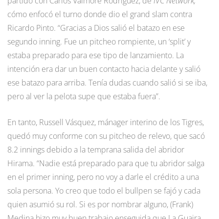
partido con Carlos Valmore Rodríguez, de
IVC Network,
cómo enfocó el turno donde dio el grand slam contra
Ricardo Pinto. “Gracias a Dios salió el batazo en ese
segundo inning. Fue un pitcheo rompiente, un ‘split’ y
estaba preparado para ese tipo de lanzamiento. La
intención era dar un buen contacto hacia delante y salió
ese batazo para arriba. Tenía dudas cuando salió si se iba,
pero al ver la pelota supe que estaba fuera”.
En tanto, Russell Vásquez, mánager interino de los Tigres,
quedó muy conforme con su pitcheo de relevo, que sacó
8.2 innings debido a la temprana salida del abridor
Hirama. “Nadie está preparado para que tu abridor salga
en el primer inning, pero no voy a darle el crédito a una
sola persona. Yo creo que todo el bullpen se fajó y cada
quien asumió su rol. Si es por nombrar alguno, (Frank)
Medina hizo muy buen trabajo enseguida que La Guaira