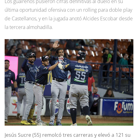
Los guaireños pusieron cifras definitivas al duelo en su
última oportunidad ofensiva con un rolling para doble play
de Castellanos, y en la jugada anotó Alcides Escobar desde
la tercera almohadilla.
Jesús Sucre (55) remolcó tres carreras y elevó a 121 su