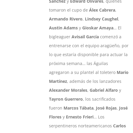
Sánchez
y
Edward Olivares
, quienes
tomaron el cupo de
Álex Cabrera
,
Armando Rivero
,
Lindsey Caughel
,
Austin Adams
y
Gioskar Amaya
… El
bigleaguer
Avisail García
comenzó a
entrenarse con el equipo aragüeño, por
lo que estaría disponible para actuar la
próxima semana… las Águilas
agregaron a su plantel al toletero
Mario
Martínez
, además de los lanzadores
Alexander Morales
,
Gabriel Alfaro
y
Tayron Guerrero
, los sacrificados
fueron
Marcos Tábata
,
José Rojas
,
José
Flores
y
Ernesto Frieri
… Los
serpentineros norteamericanos
Carlos