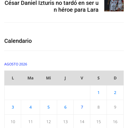
César Daniel Izturis no tardó en ser u
n héroe para Lara
Calendario
AGOSTO 2026
L
Ma
Mi
J
V
S
D
1
2
3
4
5
6
7
8
9
10
11
12
13
14
15
16