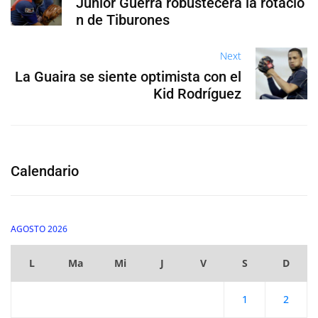
Junior Guerra robustecerá la rotació
n de Tiburones
Next
La Guaira se siente optimista con el
Kid Rodríguez
Calendario
AGOSTO 2026
L
Ma
Mi
J
V
S
D
1
2