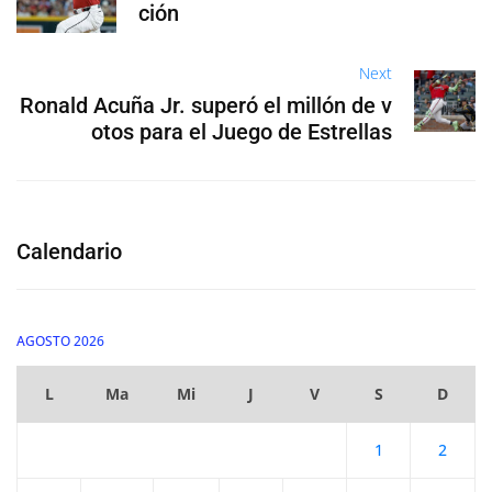
ción
Next
Ronald Acuña Jr. superó el millón de v
otos para el Juego de Estrellas
Calendario
AGOSTO 2026
L
Ma
Mi
J
V
S
D
1
2