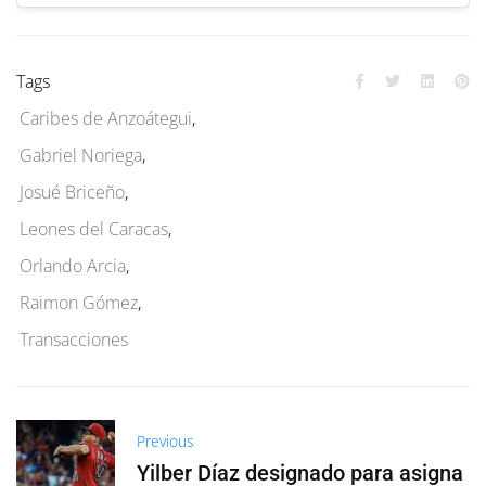
Tags
Caribes de Anzoátegui
,
Gabriel Noriega
,
Josué Briceño
,
Leones del Caracas
,
Orlando Arcia
,
Raimon Gómez
,
Transacciones
Previous
Yilber Díaz designado para asigna