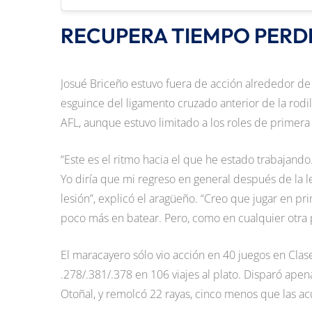
RECUPERA TIEMPO PERD
Josué Briceño estuvo fuera de acción alrededor de
esguince del ligamento cruzado anterior de la rod
AFL, aunque estuvo limitado a los roles de primera
“Este es el ritmo hacia el que he estado trabajan
Yo diría que mi regreso en general después de la l
lesión”, explicó el aragüeño. “Creo que jugar e
poco más en batear. Pero, como en cualquier otra 
El maracayero sólo vio acción en 40 juegos en Clas
.278/.381/.378 en 106 viajes al plato. Disparó ap
Otoñal, y remolcó 22 rayas, cinco menos que las a