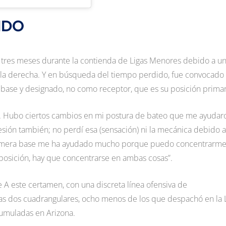
IDO
 tres meses durante la contienda de Ligas Menores debido a u
illa derecha. Y en búsqueda del tiempo perdido, fue convocado 
 base y designado, no como receptor, que es su posición primar
do. Hubo ciertos cambios en mi postura de bateo que me ayudar
esión también; no perdí esa (sensación) ni la mecánica debido a
n primera base me ha ayudado mucho porque puedo concentrarm
posición, hay que concentrarse en ambas cosas”.
e A este certamen, con una discreta línea ofensiva de
enas dos cuadrangulares, ocho menos de los que despachó en la 
cumuladas en Arizona.