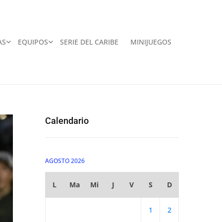
AS
EQUIPOS
SERIE DEL CARIBE
MINIJUEGOS
Calendario
AGOSTO 2026
L
Ma
Mi
J
V
S
D
1
2