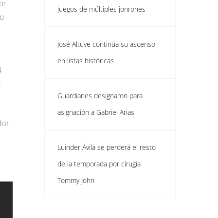
te
juegos de múltiples jonrones
to
José Altuve continúa su ascenso
en listas históricas
4
a
Guardianes designaron para
asignación a Gabriel Arias
dor
Luinder Ávila se perderá el resto
de la temporada por cirugía
Tommy John