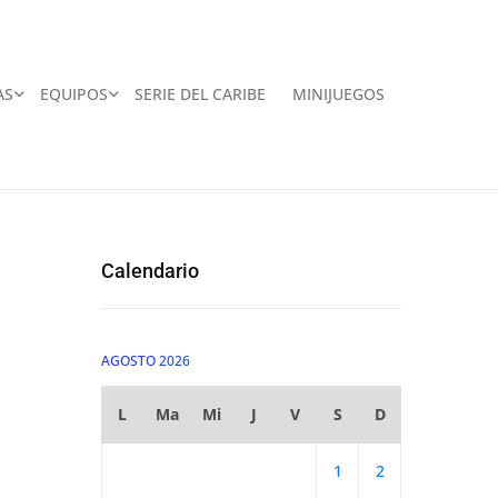
AS
EQUIPOS
SERIE DEL CARIBE
MINIJUEGOS
Calendario
AGOSTO 2026
L
Ma
Mi
J
V
S
D
1
2