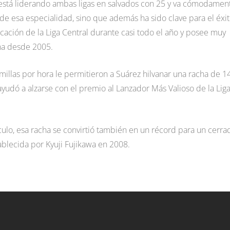
o está liderando ambas ligas en salvados con 25 y va cómodamen
de esa especialidad, sino que además ha sido clave para el éxi
cación de la Liga Central durante casi todo el año y posee muy
na desde 2005.
 millas por hora le permitieron a Suárez hilvanar una racha de 1
ayudó a alzarse con el premio al Lanzador Más Valioso de la Lig
ulo, esa racha se convirtió también en un récord para un cerra
ablecida por Kyuji Fujikawa en 2008.