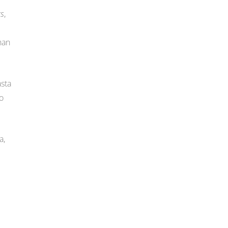
ts
,
han
sta
o
a,