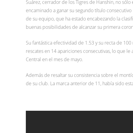
Suárez, cerrador de los Tigres de Hanshin, no sól
encaminado a ganar su segundo título consecutivo 
de su equipo, que ha estado encabezando la clasifi
buenas posibilidades de alcanzar su primera coro
Su fantástica efectividad de 1.53 y su recta de 100
rescates en 14 apariciones consecutivas, lo que le 
Central en el mes de mayo.
Además de resaltar su consistencia sobre el montíc
de su club. La marca anterior de 11, había sido est